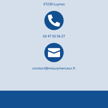
37230 Luynes

02 47 55 56 27

contact@maurymerceur.fr