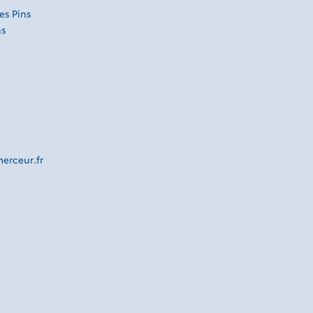
es Pins
ns
rceur.fr