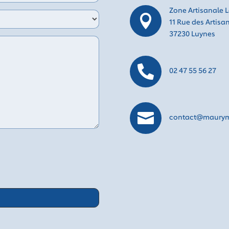
Zone Artisanale L

11 Rue des Artisa
37230 Luynes

02 47 55 56 27

contact@mauryme